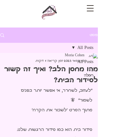
פוסט
All Posts
Moria Cohen
13 במאי 2023
זמן קריאה 1 דקות
All Posts
מהו מחסן הלב? ואיך זה קשור
חמלה
לסידור הבית?
"לעזוב, לשחרר, אי אפשר יותר בפנים 
לשמור"  🧚‍     
מתוך הסרט 'לשבור את הקרח'
סידור בית הוא כמו סידור הרגשות שלנו.